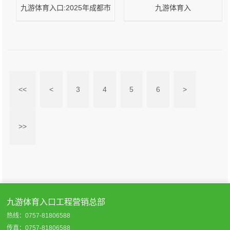
九游体育入口:2025年成都市
九游体育入
政灯具源头厂家top10
口:LIGHTINGWORLD
VIETNAM
<<
<
3
4
5
6
>
>>
九游体育入口工程营销总部
热线：0757-81806588
传真：0757-81806588