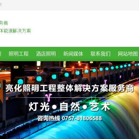
商！
明
照明工程
酒店照明
新闻媒体
联系我们
网站地图