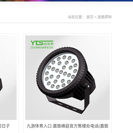
当前位置：
首页
>
道路照明
姣日子
九游体育入口:嘉致峰庭官方售楼处电话(嘉致
峰庭)官方网站-营销中心欢迎您-楼盘概况最新