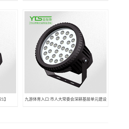
价格-户型图-容积率@202671售楼处
21】
九游体育入口:市人大常委会深耕基层单元建设
打造全过程人民民主市域样板