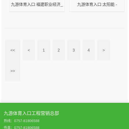
九游体育入口:福建职业经济_
九游体育入口:太阳能 -
区域职业经济信息_我国区域
OFweek智能家居网
_区域 - 前瞻网
<<
<
1
2
3
4
>
>>
九游体育入口工程营销总部
热线：0757-81806588
传真：0757-81806588