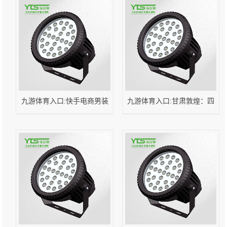
剃须刀厂家优选指南！
九游体育入口:快手电商男装
九游体育入口:甘肃敦煌：四
运动推出“盛夏清仓”活动上亿
万盏太阳能灯点亮鸣沙山
曝光助力商家销售增长