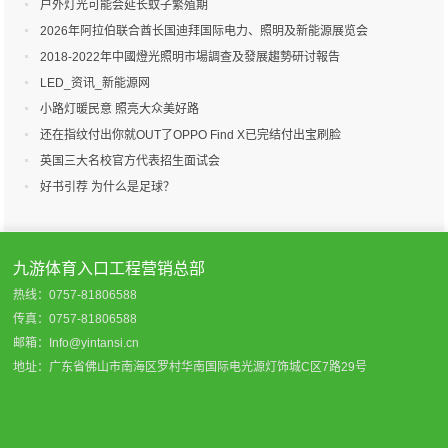
户外灯光可能会延长蚊子繁殖期
2026年阿拉伯联合酋长国迪拜国际电力、照明及新能源展览会
2018-2022年中國燈光照明市場調查及發展趨勢研讨報告
LED_资讯_新能源网
小路灯暖民意 照亮大众美好路
还在指纹付出你就OUT了OPPO Find X已完结付出宝刷脸
英国三大名校官方代表招生面试会
好书引荐 为什么是足球？
九游体育入口工程营销总部
热线：0757-81806588
传真：0757-81806588
邮箱：Info@yintansi.cn
地址：广东省佛山市南海区罗村华南国际电光源灯饰城C区7路29号