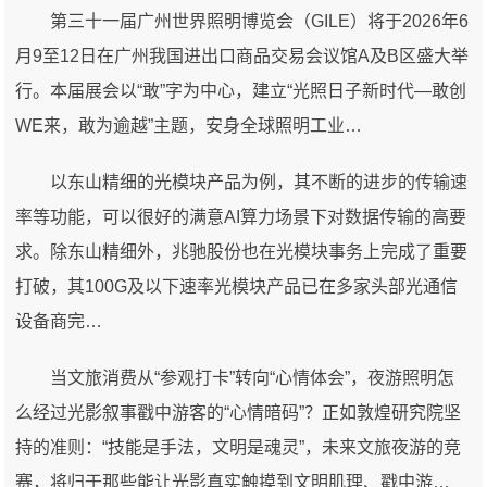
第三十一届广州世界照明博览会（GILE）将于2026年6
月9至12日在广州我国进出口商品交易会议馆A及B区盛大举
行。本届展会以“敢”字为中心，建立“光照日子新时代—敢创
WE来，敢为逾越”主题，安身全球照明工业…
以东山精细的光模块产品为例，其不断的进步的传输速
率等功能，可以很好的满意AI算力场景下对数据传输的高要
求。除东山精细外，兆驰股份也在光模块事务上完成了重要
打破，其100G及以下速率光模块产品已在多家头部光通信
设备商完…
当文旅消费从“参观打卡”转向“心情体会”，夜游照明怎
么经过光影叙事戳中游客的“心情暗码”？正如敦煌研究院坚
持的准则：“技能是手法，文明是魂灵”，未来文旅夜游的竞
赛，将归于那些能让光影真实触摸到文明肌理、戳中游…