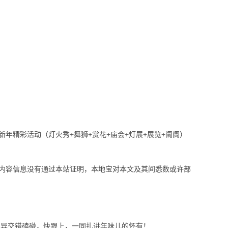
精彩活动（灯火秀+舞狮+赏花+庙会+灯展+展览+阛阓）
容信息没有通过本站证明，本地宝对本文及其间悉数或许部
立异交错磕碰，快跟上，一同扎进年味儿的怀有！