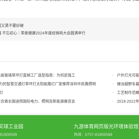
粗又黑不要好硬
 不忘初心｜荣泰健康2024年度经销商大会圆满举行
武强县玻璃草坪灯直销工厂选型指南：为何武强工
户外灯光可
有实力的智慧交通灯草坪灯太阳能路灯厂家推荐深圳市凯雅照明
硬派越野车最
灯
工艺制作范畴技
伯联合酋长国迪拜国际电力、照明及新能源展览会
2018-2
买球工业园
九游体育网页版光环境体验馆
81806599
热线：0757-81806588