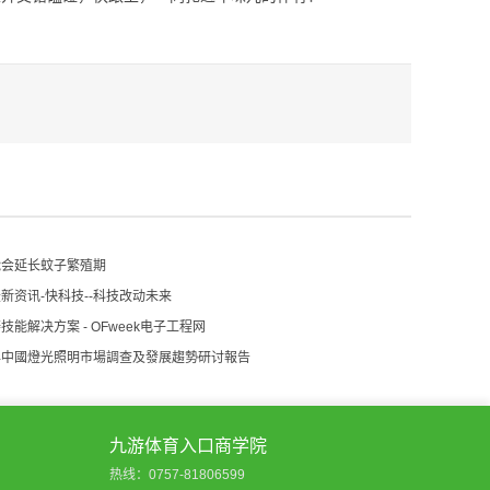
能会延长蚊子繁殖期
新资讯-快科技--科技改动未来
能解决方案 - OFweek电子工程网
022年中國燈光照明市場調查及發展趨勢研讨報告
九游体育入口商学院
热线：0757-81806599