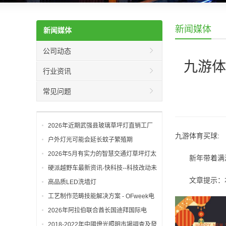
新闻媒体
新闻媒体
公司动态
九游体
行业资讯
常见问题
2026年近期武强县玻璃草坪灯直销工厂
九游体育买球:
选型指南：为何武强工
户外灯光可能会延长蚊子繁殖期
2026年5月有实力的智慧交通灯草坪灯太
新年带着满满诚
阳能路灯厂家推荐深圳市凯雅照明有限公
硬派越野车最新资讯-快科技--科技改动未
司
文章提示：本
来
高品质LED洗墙灯
工艺制作范畴技能解决方案 - OFweek电
子工程网
2026年阿拉伯联合酋长国迪拜国际电
力、照明及新能源展览会
2018-2022年中國燈光照明市場調查及發