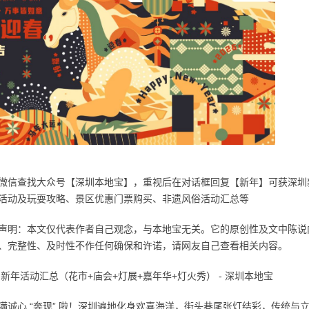
查找大众号【深圳本地宝】，重视后在对话框回复【新年】可获深圳新年
活动及玩耍攻略、景区优惠门票购买、非遗风俗活动汇总等
明：本文仅代表作者自己观念，与本地宝无关。它的原创性及文中陈说内
、完整性、及时性不作任何确保和许诺，请网友自己查看相关内容。
新年活动汇总（花市+庙会+灯展+嘉年华+灯火秀） - 深圳本地宝
心 “奔现” 啦！深圳遍地化身欢喜海洋，街头巷尾张灯结彩，传统与