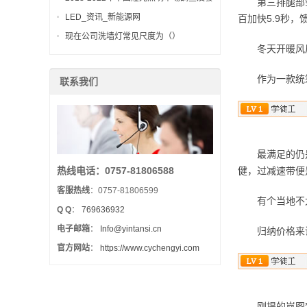
第三排腿部空间
展趨勢研讨報告
LED_资讯_新能源网
百加快5.9秒
现在公司洗墙灯常见尺度为（）
冬天开暖风后
作为一款统筹商
联系我们
最满足的仍是底
健，过减速带便
热线电话：0757-81806588
客服热线
：0757-81806599
有个当地不太
Q Q
：
769636932
电子邮箱
：
Info@yintansi.cn
归纳价格来说
官方网站
：
https://www.cychengyi.com
刚提的岚图梦想