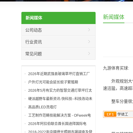
新闻媒体
新闻媒体
公司动态
行业资讯
常见问题
九游体育买球:
2026年近期武强县玻璃草坪灯直销工厂
外观规划大气
选型指南：为何武强工
户外灯光可能会延长蚊子繁殖期
速迅猛，高速超
2026年5月有实力的智慧交通灯草坪灯太
阳能路灯厂家推荐深圳市凯雅照明有限公
硬派越野车最新资讯-快科技--科技改动未
整车分量很大
司
来
高品质LED洗墙灯
工艺制作范畴技能解决方案 - OFweek电
子工程网
2026年阿拉伯联合酋长国迪拜国际电
力、照明及新能源展览会
2018-2022年中國燈光照明市場調查及發