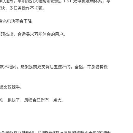
加热，平躺规划大幅缓解疲惫。1.5T 双电机混动体系，零
度快，多任务操作不卡顿。
后充电功率会下降。
体现杰出，合适寻求万能体会的用户。
就不相同，悬架是前双叉臂后五连杆的，全铝，车身姿势稳
噪比较棘手。
唯一跑快了，风噪会显得有一点大。
金属条有腐蚀斑印，2️⃣玻璃也有层厚厚的油膜雨天影响视野s