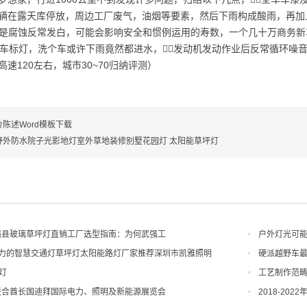
辆在露天库停放，周边工厂废气，油烟等要素，然后下雨构成酸雨，再加
胎也是腐蚀反常发白，可能会影响安全和惯例运用的寿数，一个几十万商务新
的车标灯，洗个车或许下雨竟然都进水，线️⃣发动机发动作业后反常循环噪音，
（高速120左右，城市30~70归纳评测）
陈述Word模板下载
野外防水院子光影地灯室外草地装修别墅花园灯 太阳能草坪灯
武强县玻璃草坪灯直销工厂选型指南：为何武强工
户外灯光可
有实力的智慧交通灯草坪灯太阳能路灯厂家推荐深圳市凯雅照明
硬派越野车最
灯
工艺制作范畴技
伯联合酋长国迪拜国际电力、照明及新能源展览会
2018-2