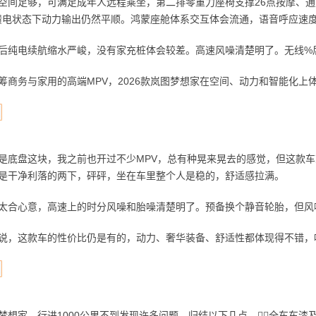
足够，可满足成年人远程乘坐，第二排零重力座椅支撑26点按摩、通风/
，馈电状态下动力输出仍然平顺。鸿蒙座舱体系交互体会流通，语音呼应速
纯电续航缩水严峻，没有家充桩体会较差。高速风噪清楚明了。无线%
务与家用的高端MPV，2026款岚图梦想家在空间、动力和智能化上
盘这块，我之前也开过不少MPV，总有种晃来晃去的感觉，但这款车
是干净利落的两下，砰砰，坐在车里整个人是稳的，舒适感拉满。
合心意，高速上的时分风噪和胎噪清楚明了。预备换个静音轮胎，但风
，这款车的性价比仍是有的，动力、奢华装备、舒适性都体现得不错，
家，行进1000公里不到发现许多问题，归结以下几点，线️⃣全车车漆及