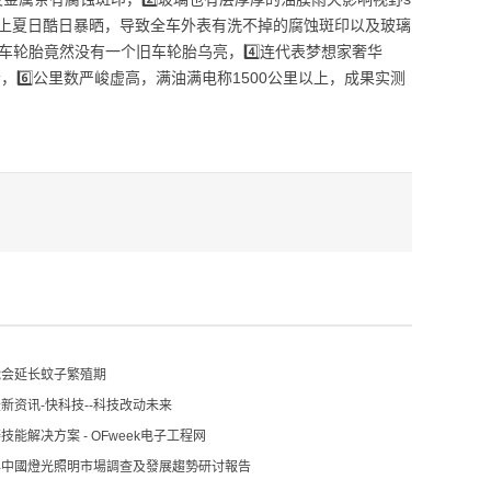
上夏日酷日暴晒，导致全车外表有洗不掉的腐蚀斑印以及玻璃
车轮胎竟然没有一个旧车轮胎乌亮，4️⃣连代表梦想家奢华
6️⃣公里数严峻虚高，满油满电称1500公里以上，成果实测
能会延长蚊子繁殖期
新资讯-快科技--科技改动未来
能解决方案 - OFweek电子工程网
022年中國燈光照明市場調查及發展趨勢研讨報告